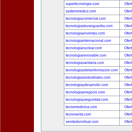
supertecnologia.com
Ofer
systemmedics.com
Ofer
tecnologiacomercial.com
Ofer
tecnologiadevanguardia.com
Ofer
tecnologiaenventas.com
Ofer
tecnologiainternacional.com
Ofer
tecnologianuclear.com
Ofer
tecnologiarenovable.com
Ofer
tecnologiasanitaria.com
Ofer
tecnologiasdelainformacion.com
Ofer
tecnologiasindustriales.com
Ofer
tecnologiaydesarrollo.com
Ofer
tecnologiaynegocio.com
Ofer
tecnologiayseguridad.com
Ofer
tecnomedicina.com
Ofer
tecnoventa.com
Ofer
vendedorvirtual.com
Ofer