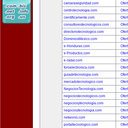
camaraseguridad.com
Ofer
centrotecnologia.com
Ofer
cientificamente.com
Ofer
consultorestecnologicos.com
Ofer
directoriotecnologico.com
Ofer
DominiosMexico.com
Ofer
e-Honduras.com
Ofer
e-Productos.com
Ofer
e-radar.com
Ofer
foroelectronica.com
Ofer
guiadetecnologia.com
Ofer
mercadotecnologico.com
Ofer
NegociosTecnologia.com
Ofer
negociostecnologicos.com
Ofer
negociosytecnologia.com
Ofer
negocioytecnologia.com
Ofer
networxs.com
Ofer
portaltecnologico.com
Ofer