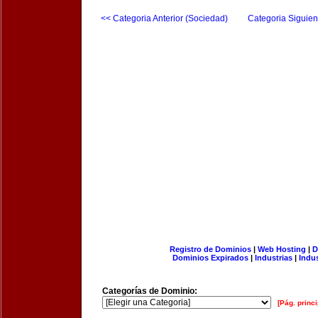
<< Categoria Anterior (Sociedad)
Categoria Siguien
Registro de Dominios
|
Web Hosting
|
D
Dominios Expirados
|
Industrias
|
Indu
Categorías de Dominio:
[Pág. princi