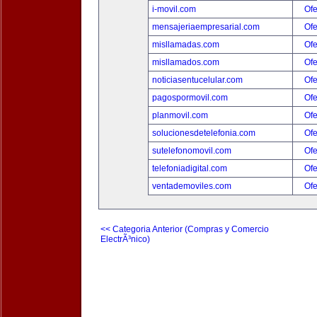
i-movil.com
Ofe
mensajeriaempresarial.com
Ofe
misllamadas.com
Ofe
misllamados.com
Ofe
noticiasentucelular.com
Ofe
pagospormovil.com
Ofe
planmovil.com
Ofe
solucionesdetelefonia.com
Ofe
sutelefonomovil.com
Ofe
telefoniadigital.com
Ofe
ventademoviles.com
Ofe
<< Categoria Anterior (Compras y Comercio
ElectrÃ³nico)