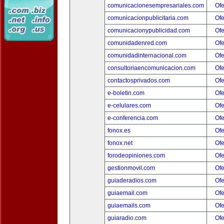
comunicacionesempresariales.com
Ofe
comunicacionpublicitaria.com
Ofe
comunicacionypublicidad.com
Ofe
comunidadenred.com
Ofe
comunidadinternacional.com
Ofe
consultoriaencomunicacion.com
Ofe
contactosprivados.com
Ofe
e-boletin.com
Ofe
e-celulares.com
Ofe
e-conferencia.com
Ofe
fonox.es
Ofe
fonox.net
Ofe
forodeopiniones.com
Ofe
gestionmovil.com
Ofe
guiaderadios.com
Ofe
guiaemail.com
Ofe
guiaemails.com
Ofe
guiaradio.com
Ofe