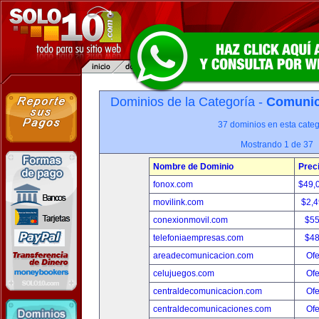
Dominios de la Categoría -
Comunica
37 dominios en esta categ
Mostrando 1 de 37
Nombre de Dominio
Prec
fonox.com
$49,
movilink.com
$2,
conexionmovil.com
$5
telefoniaempresas.com
$4
areadecomunicacion.com
Ofe
celujuegos.com
Ofe
centraldecomunicacion.com
Ofe
centraldecomunicaciones.com
Ofe