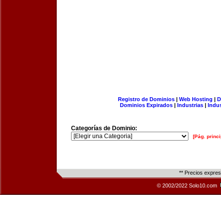
Registro de Dominios
|
Web Hosting
|
D
Dominios Expirados
|
Industrias
|
Indu
Categorías de Dominio:
[Pág. princi
** Precios expre
© 2002/2022 Solo10.com