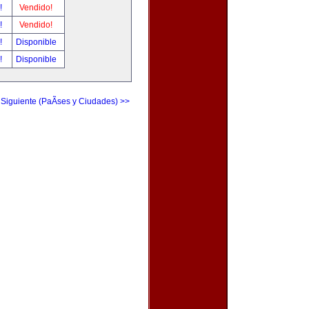
r!
Vendido!
r!
Vendido!
r!
Disponible
r!
Disponible
 Siguiente (PaÃ­ses y Ciudades) >>