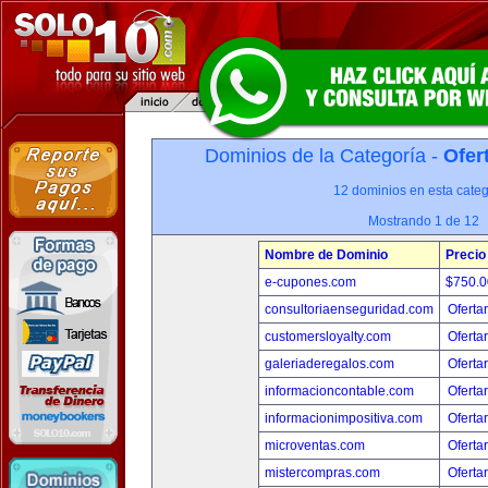
Dominios de la Categoría -
Ofer
12 dominios en esta categ
Mostrando 1 de 12
Nombre de Dominio
Precio
e-cupones.com
$750.
consultoriaenseguridad.com
Oferta
customersloyalty.com
Oferta
galeriaderegalos.com
Oferta
informacioncontable.com
Oferta
informacionimpositiva.com
Oferta
microventas.com
Oferta
mistercompras.com
Oferta