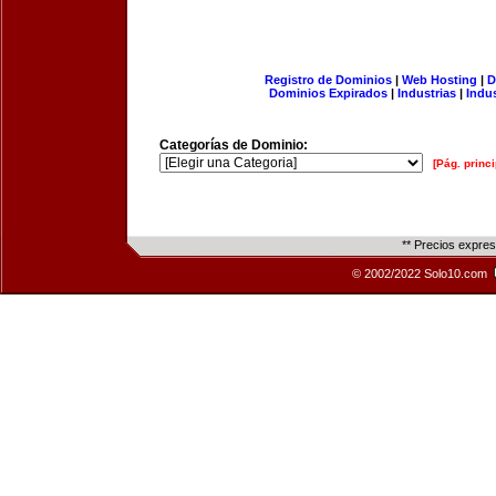
Registro de Dominios
|
Web Hosting
|
D
Dominios Expirados
|
Industrias
|
Indu
Categorías de Dominio:
[Pág. princi
** Precios expre
© 2002/2022 Solo10.com