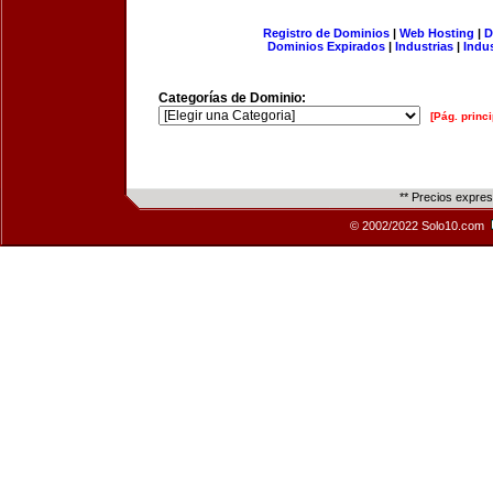
Registro de Dominios
|
Web Hosting
|
D
Dominios Expirados
|
Industrias
|
Indu
Categorías de Dominio:
[Pág. princi
** Precios expre
© 2002/2022 Solo10.com