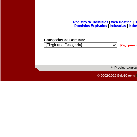
Registro de Dominios
|
Web Hosting
|
D
Dominios Expirados
|
Industrias
|
Indu
Categorías de Dominio:
[Pág. princi
** Precios expre
© 2002/2022 Solo10.com