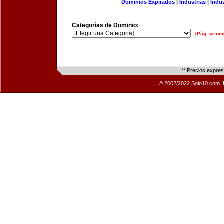
Dominios Expirados
|
Industrias
|
Indu
Categorías de Dominio:
[Pág. princi
** Precios expre
© 2002/2022 Solo10.com