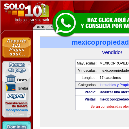
mexicopropieda
Vendido!
Mayusculas:
MEXICOPROPIE
Minusculas:
mexicopropiedad
Longitud:
17 caracteres
Categorias:
Inmuebles y Prop
Precio:
Realizar una ofert
Visitar!
mexicopropiedad
Serán consideradas ofer