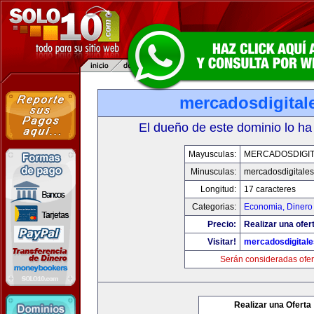
mercadosdigital
El dueño de este dominio lo ha
Mayusculas:
MERCADOSDIGIT
Minusculas:
mercadosdigitale
Longitud:
17 caracteres
Categorias:
Economia, Dinero
Precio:
Realizar una ofer
Visitar!
mercadosdigital
Serán consideradas ofer
Realizar una Oferta