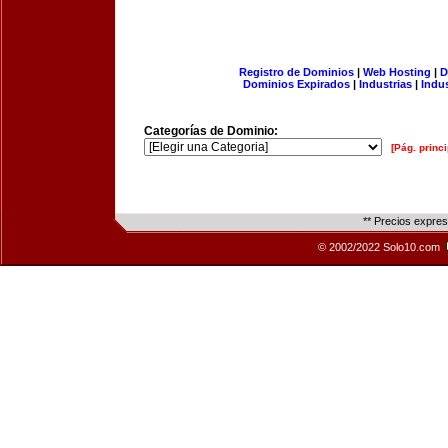
Registro de Dominios
|
Web Hosting
|
D
Dominios Expirados
|
Industrias
|
Indu
Categorías de Dominio:
[Pág. princi
** Precios expre
© 2002/2022 Solo10.com