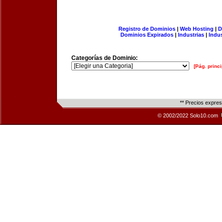
Registro de Dominios
|
Web Hosting
|
D
Dominios Expirados
|
Industrias
|
Indu
Categorías de Dominio:
[Pág. princi
** Precios expre
© 2002/2022 Solo10.com