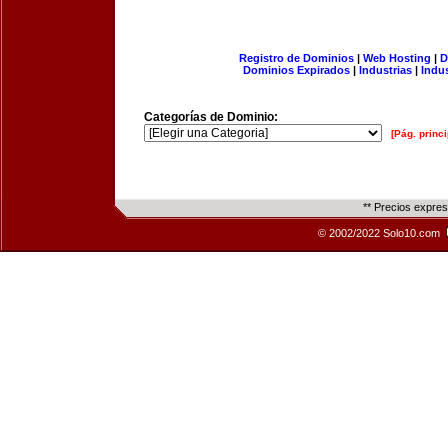
Registro de Dominios
|
Web Hosting
|
D
Dominios Expirados
|
Industrias
|
Indu
Categorías de Dominio:
[Pág. princi
** Precios expre
© 2002/2022 Solo10.com