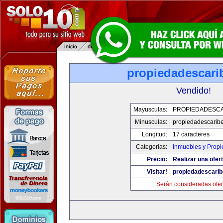
propiedadescari
Vendido!
Mayusculas:
PROPIEDADESCA
Minusculas:
propiedadescarib
Longitud:
17 caracteres
Categorias:
Inmuebles y Prop
Precio:
Realizar una ofert
Visitar!
propiedadescari
Serán consideradas ofer