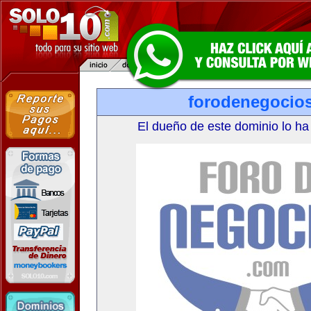
forodenegocio
El dueño de este dominio lo ha