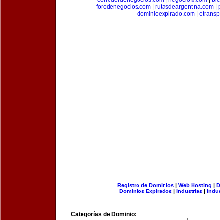
corredordenegocios.com
|
negociofx.com
|
bi
forodenegocios.com
|
rutasdeargentina.com
|
dominioexpirado.com
|
etransp
Registro de Dominios
|
Web Hosting
|
D
Dominios Expirados
|
Industrias
|
Indu
Categorías de Dominio: