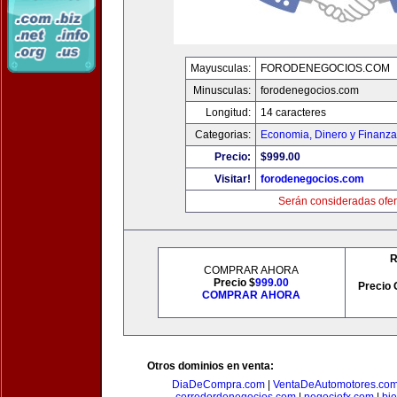
Mayusculas:
FORODENEGOCIOS.COM
Minusculas:
forodenegocios.com
Longitud:
14 caracteres
Categorias:
Economia, Dinero y Finanz
Precio:
$999.00
Visitar!
forodenegocios.com
Serán consideradas ofer
R
COMPRAR AHORA
Precio $
999.00
Precio 
COMPRAR AHORA
Otros dominios en venta:
DiaDeCompra.com
|
VentaDeAutomotores.co