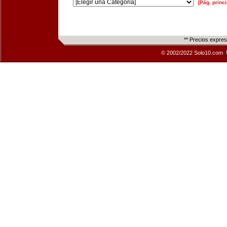
[Pág. princi
** Precios expre
© 2002/2022 Solo10.com