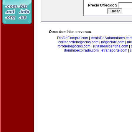
Precio Ofrecido $
Otros dominios en venta:
DiaDeCompra.com
|
VentaDeAutomotores.co
corredordenegocios.com
|
negociofx.com
|
bi
forodenegocios.com
|
rutasdeargentina.com
|
dominioexpirado.com
|
etransporte.com
|
c