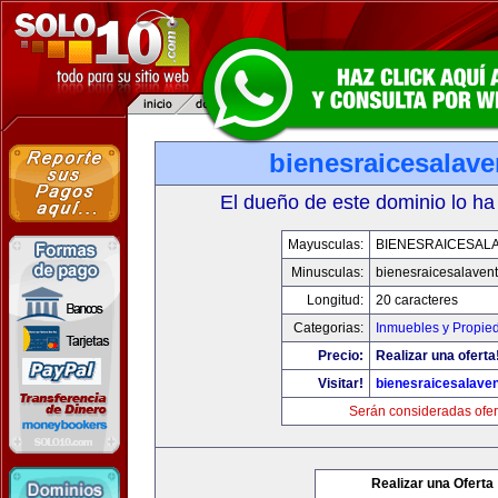
bienesraicesalav
El dueño de este dominio lo ha
Mayusculas:
BIENESRAICESAL
Minusculas:
bienesraicesalaven
Longitud:
20 caracteres
Categorias:
Inmuebles y Propie
Precio:
Realizar una oferta
Visitar!
bienesraicesalave
Serán consideradas ofer
Realizar una Oferta