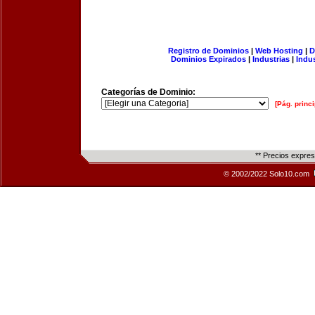
Registro de Dominios
|
Web Hosting
|
D
Dominios Expirados
|
Industrias
|
Indu
Categorías de Dominio:
[Pág. princi
** Precios expre
© 2002/2022 Solo10.com