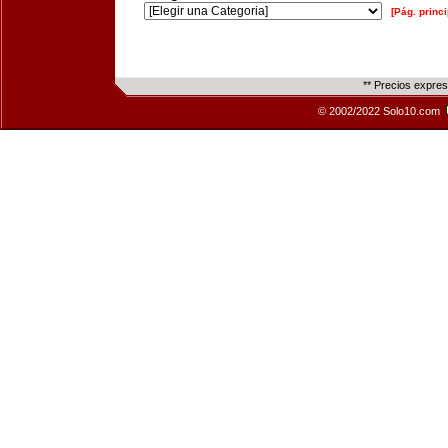
[Pág. princi
** Precios expre
© 2002/2022 Solo10.com