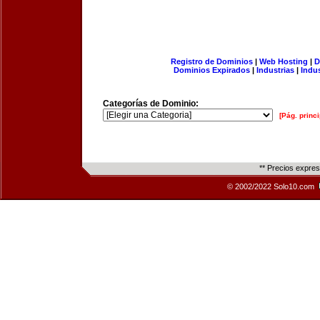
Registro de Dominios
|
Web Hosting
|
D
Dominios Expirados
|
Industrias
|
Indu
Categorías de Dominio:
[Pág. princi
** Precios expre
© 2002/2022 Solo10.com