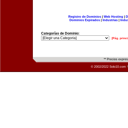
Registro de Dominios
|
Web Hosting
|
D
Dominios Expirados
|
Industrias
|
Indu
Categorías de Dominio:
[Pág. princi
** Precios expre
© 2002/2022 Solo10.com