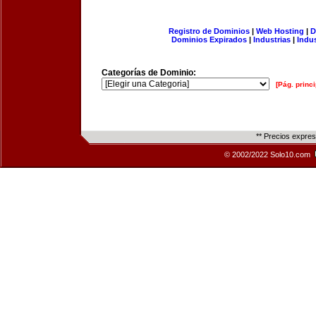
Registro de Dominios
|
Web Hosting
|
D
Dominios Expirados
|
Industrias
|
Indu
Categorías de Dominio:
[Pág. princi
** Precios expre
© 2002/2022 Solo10.com