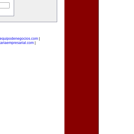
equipodenegocios.com
|
ariaempresarial.com
|