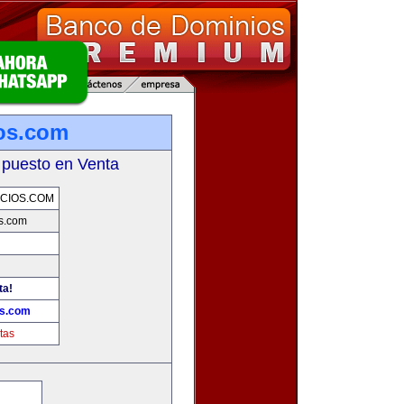
os.com
 puesto en Venta
CIOS.COM
s.com
ta!
os.com
tas