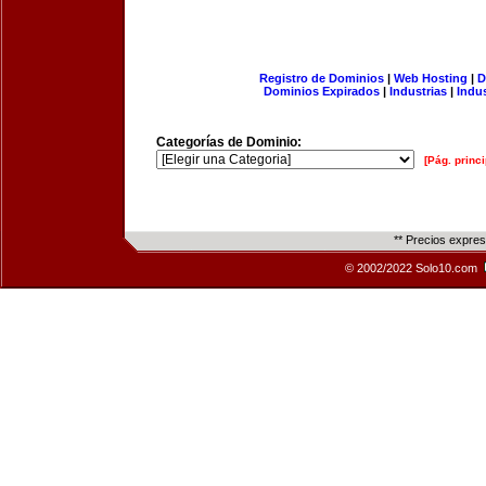
Registro de Dominios
|
Web Hosting
|
D
Dominios Expirados
|
Industrias
|
Indu
Categorías de Dominio:
[Pág. princi
** Precios expre
© 2002/2022 Solo10.com