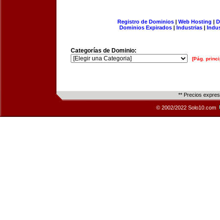
Registro de Dominios
|
Web Hosting
|
D
Dominios Expirados
|
Industrias
|
Indu
Categorías de Dominio:
[Pág. princi
** Precios expre
© 2002/2022 Solo10.com