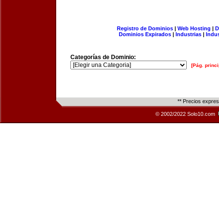
Registro de Dominios
|
Web Hosting
|
D
Dominios Expirados
|
Industrias
|
Indu
Categorías de Dominio:
[Pág. princi
** Precios expre
© 2002/2022 Solo10.com