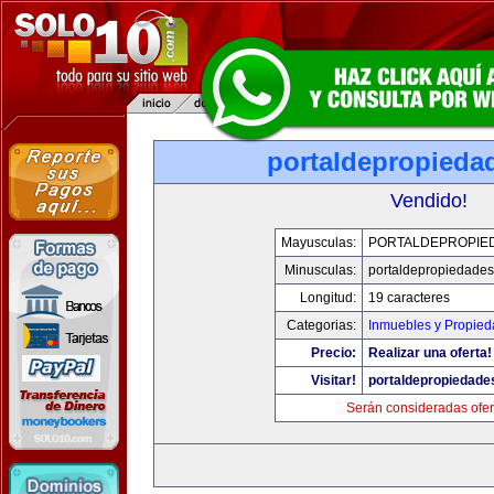
portaldepropieda
Vendido!
Mayusculas:
PORTALDEPROPIE
Minusculas:
portaldepropiedade
Longitud:
19 caracteres
Categorias:
Inmuebles y Propie
Precio:
Realizar una oferta!
Visitar!
portaldepropiedade
Serán consideradas ofer