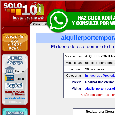
alquilerportempo
El dueño de este dominio lo ha
Mayusculas:
ALQUILERPORTEM
Minusculas:
alquilerportemporad
Longitud:
20 caracteres
Categorias:
Inmuebles y Propied
Precio:
Realizar una oferta!
Visitar!
alquilerportempora
Serán consideradas ofer
Realizar una Oferta