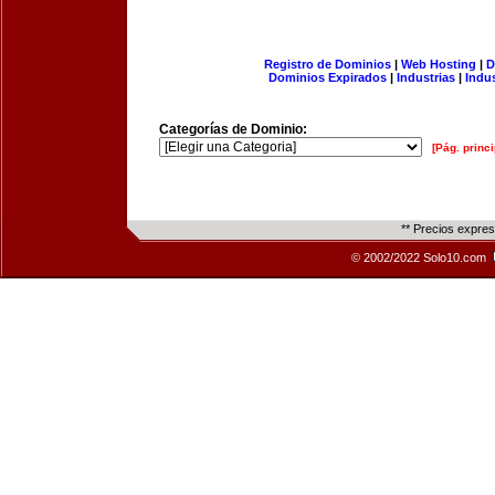
Registro de Dominios
|
Web Hosting
|
D
Dominios Expirados
|
Industrias
|
Indu
Categorías de Dominio:
[Pág. princi
** Precios expre
© 2002/2022 Solo10.com