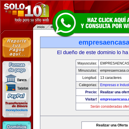
empresaencas
El dueño de este dominio lo ha
Mayusculas:
EMPRESAENCAS
Minusculas:
empresaencasa.
Longitud:
13 caracteres
Categorias:
Empresas e Indust
Precio:
Realizar una ofer
Visitar!
empresaencasa.
Serán consideradas ofer
Realizar una Oferta