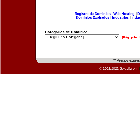
Registro de Dominios
|
Web Hosting
|
D
Dominios Expirados
|
Industrias
|
Indu
Categorías de Dominio:
[Pág. princi
** Precios expre
© 2002/2022 Solo10.com