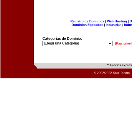
Registro de Dominios
|
Web Hosting
|
D
Dominios Expirados
|
Industrias
|
Indu
Categorías de Dominio:
[Pág. princi
** Precios expre
© 2002/2022 Solo10.com