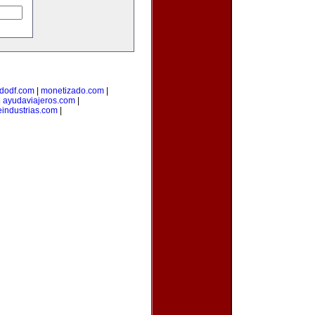
dodf.com
|
monetizado.com
|
|
ayudaviajeros.com
|
industrias.com
|