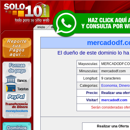
mercadodf.
El dueño de este dominio lo ha
Mayusculas:
MERCADODF.C
Minusculas:
mercadodf.com
Longitud:
9 caracteres
Categorias:
Economia, Dinero
Precio:
Realizar una ofer
Visitar!
mercadodf.com
Serán consideradas ofer
Realizar una Oferta