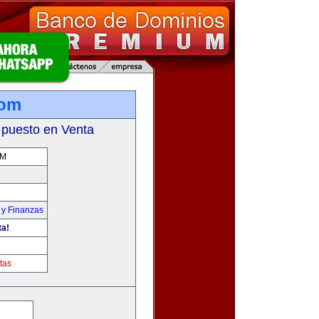
com
 puesto en Venta
OM
 y Finanzas
ta!
tas