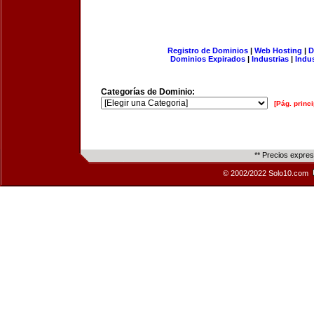
Registro de Dominios
|
Web Hosting
|
D
Dominios Expirados
|
Industrias
|
Indu
Categorías de Dominio:
[Pág. princi
** Precios expre
© 2002/2022 Solo10.com