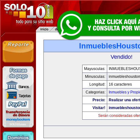
InmueblesHoust
Vendido!
Mayusculas:
INMUEBLESHOU
Minusculas:
inmuebleshousto
Longitud:
16 caracteres
Categorias:
Inmuebles y Prop
Precio:
Realizar una ofer
Visitar!
inmuebleshousto
Serán consideradas ofer