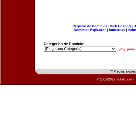
Registro de Dominios
|
Web Hosting
|
D
Dominios Expirados
|
Industrias
|
Indu
Categorías de Dominio:
[Pág. princi
** Precios expre
© 2002/2022 Solo10.com