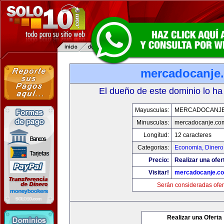
mercadocanje
El dueño de este dominio lo ha
Mayusculas:
MERCADOCANJ
Minusculas:
mercadocanje.co
Longitud:
12 caracteres
Categorias:
Economia, Dinero
Precio:
Realizar una ofer
Visitar!
mercadocanje.c
Serán consideradas ofer
Realizar una Oferta