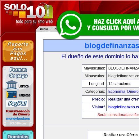
blogdefinanza
El dueño de este dominio lo ha
Mayusculas:
BLOGDEFINANZ
Minusculas:
blogdefinanzas.c
Longitud:
14 caracteres
Categorias:
Economia, Dinero
Precio:
Realizar una ofer
Visitar!
blogdefinanzas.
Serán consideradas ofer
Realizar una Oferta