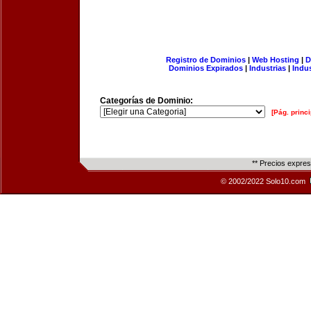
Registro de Dominios
|
Web Hosting
|
D
Dominios Expirados
|
Industrias
|
Indu
Categorías de Dominio:
[Pág. princi
** Precios expre
© 2002/2022 Solo10.com