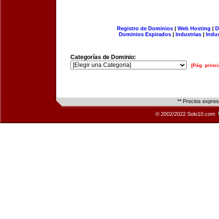
Registro de Dominios
|
Web Hosting
|
D
Dominios Expirados
|
Industrias
|
Indu
Categorías de Dominio:
[Pág. princi
** Precios expre
© 2002/2022 Solo10.com