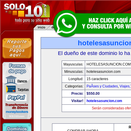
hotelesasuncio
El dueño de este dominio lo ha
Mayusculas:
HOTELESASUNCION.COM
Minusculas:
hotelesasuncion.com
Longitud:
15 caracteres
Categorias:
PaÃ­ses y Ciudades
,
Viajes
Precio:
$550.00
Visitar!
hotelesasuncion.com
Serán consideradas ofer
R