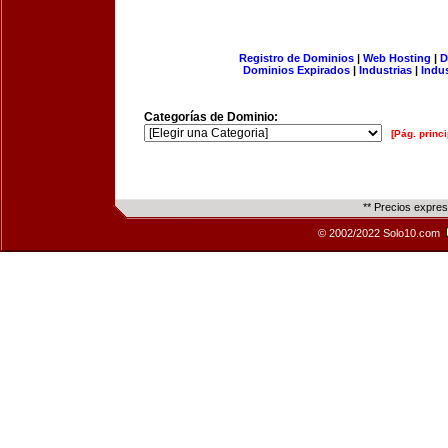
Registro de Dominios
|
Web Hosting
|
D
Dominios Expirados
|
Industrias
|
Indu
Categorías de Dominio:
[Pág. princi
** Precios expre
© 2002/2022 Solo10.com