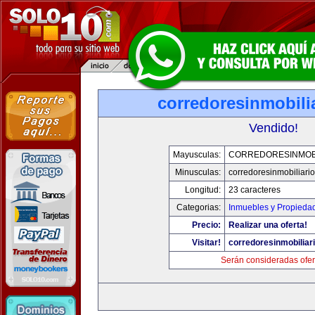
corredoresinmobili
Vendido!
Mayusculas:
CORREDORESINMOBI
Minusculas:
corredoresinmobiliari
Longitud:
23 caracteres
Categorias:
Inmuebles y Propieda
Precio:
Realizar una oferta!
Visitar!
corredoresinmobiliar
Serán consideradas ofer