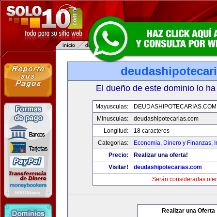
deudashipotecar
El dueño de este dominio lo ha
Mayusculas:
DEUDASHIPOTECARIAS.COM
Minusculas:
deudashipotecarias.com
Longitud:
18 caracteres
Categorias:
Economia, Dinero y Finanzas
,
Precio:
Realizar una oferta!
Visitar!
deudashipotecarias.com
Serán consideradas ofer
Realizar una Oferta