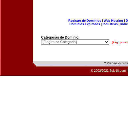
Registro de Dominios
|
Web Hosting
|
D
Dominios Expirados
|
Industrias
|
Indu
Categorías de Dominio:
[Pág. princi
** Precios expre
© 2002/2022 Solo10.com