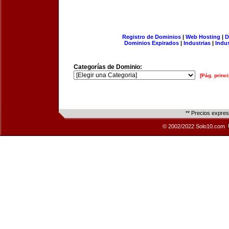
Registro de Dominios
|
Web Hosting
|
D
Dominios Expirados
|
Industrias
|
Indu
Categorías de Dominio:
[Pág. princi
** Precios expre
© 2002/2022 Solo10.com