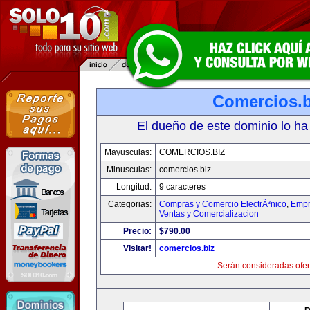
Comercios.b
El dueño de este dominio lo ha
Mayusculas:
COMERCIOS.BIZ
Minusculas:
comercios.biz
Longitud:
9 caracteres
Categorias:
Compras y Comercio ElectrÃ³nico
,
Empr
Ventas y Comercializacion
Precio:
$790.00
Visitar!
comercios.biz
Serán consideradas ofer