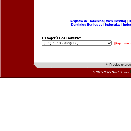
Registro de Dominios
|
Web Hosting
|
D
Dominios Expirados
|
Industrias
|
Indu
Categorías de Dominio:
[Pág. princi
** Precios expre
© 2002/2022 Solo10.com