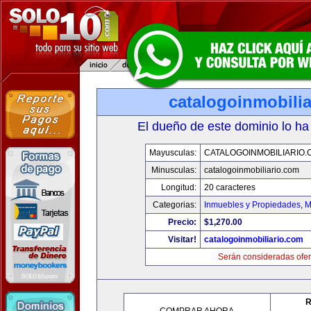
catalogoinmobili
El dueño de este dominio lo ha
Mayusculas:
CATALOGOINMOBILIARIO.
Minusculas:
catalogoinmobiliario.com
Longitud:
20 caracteres
Categorias:
Inmuebles y Propiedades
,
M
Precio:
$1,270.00
Visitar!
catalogoinmobiliario.com
Serán consideradas ofer
R