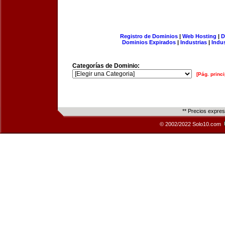
Registro de Dominios
|
Web Hosting
|
D
Dominios Expirados
|
Industrias
|
Indu
Categorías de Dominio:
[Pág. princi
** Precios expre
© 2002/2022 Solo10.com