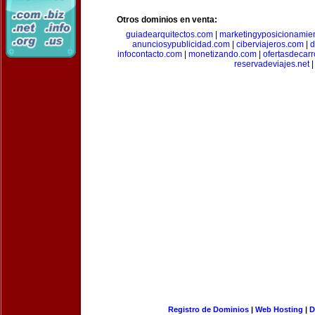
Otros dominios en venta:
guiadearquitectos.com
|
marketingyposicionamie
anunciosypublicidad.com
|
ciberviajeros.com
|
d
infocontacto.com
|
monetizando.com
|
ofertasdecar
reservadeviajes.net
|
Registro de Dominios
|
Web Hosting
|
D