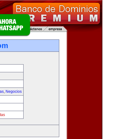
om
ias
,
Negocios
tas