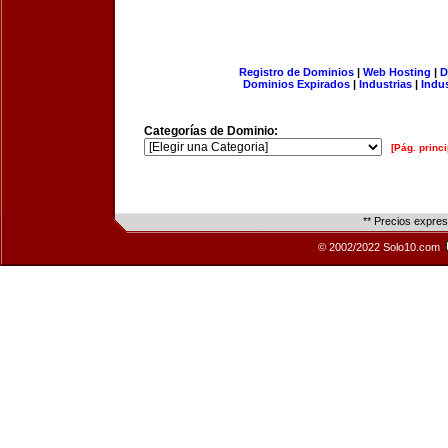
Registro de Dominios
|
Web Hosting
|
D
Dominios Expirados
|
Industrias
|
Indu
Categorías de Dominio:
[Pág. princi
** Precios expre
© 2002/2022 Solo10.com