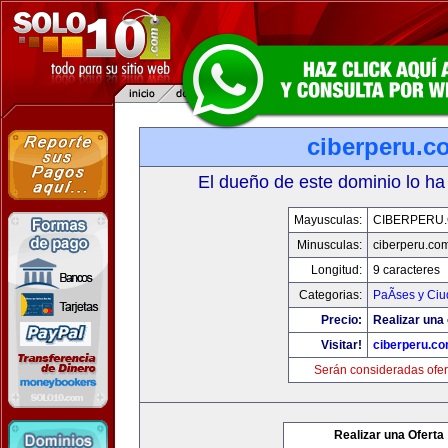
ciberperu.c
El dueño de este dominio lo ha
Mayusculas:
CIBERPERU
Minusculas:
ciberperu.co
Longitud:
9 caracteres
Categorias:
PaÃ­ses y Ci
Precio:
Realizar una 
Visitar!
ciberperu.c
Serán consideradas ofer
Realizar una Oferta