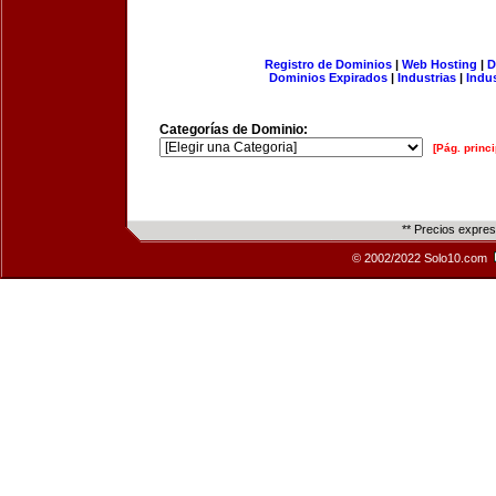
Registro de Dominios
|
Web Hosting
|
D
Dominios Expirados
|
Industrias
|
Indu
Categorías de Dominio:
[Pág. princi
** Precios expre
© 2002/2022 Solo10.com