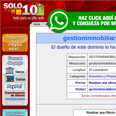
gestioninmobilia
El dueño de este dominio lo ha
Mayusculas:
GESTIONINMOBIL
Minusculas:
gestioninmobiliari
Longitud:
20 caracteres
Categorias:
Inmuebles y Propi
Precio:
Realizar una ofert
Visitar!
gestioninmobiliar
Serán consideradas ofer
Realizar una Oferta