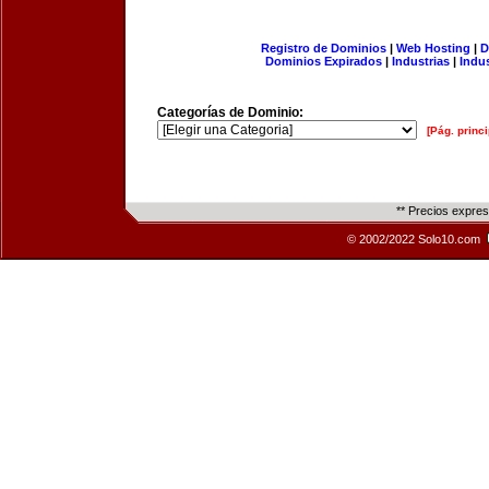
Registro de Dominios
|
Web Hosting
|
D
Dominios Expirados
|
Industrias
|
Indu
Categorías de Dominio:
[Pág. princi
** Precios expre
© 2002/2022 Solo10.com