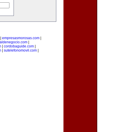
|
empresasmorosas.com
|
taldenegocio.com
|
m
|
cordobaguide.com
|
m
|
sutelefonomovil.com
|