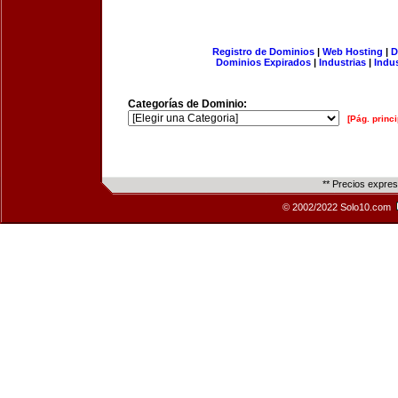
Registro de Dominios
|
Web Hosting
|
D
Dominios Expirados
|
Industrias
|
Indu
Categorías de Dominio:
[Pág. princi
** Precios expre
© 2002/2022 Solo10.com