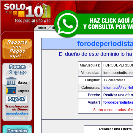
forodeperiodist
El dueño de este dominio lo ha
Mayusculas:
FORODEPERIODI
Minusculas:
forodeperiodistas
Longitud:
17 caracteres
Categorias:
InformaciÃ³n y Not
Precio:
Realizar una ofer
Visitar!
forodeperiodista
Serán consideradas ofer
Realizar una Oferta