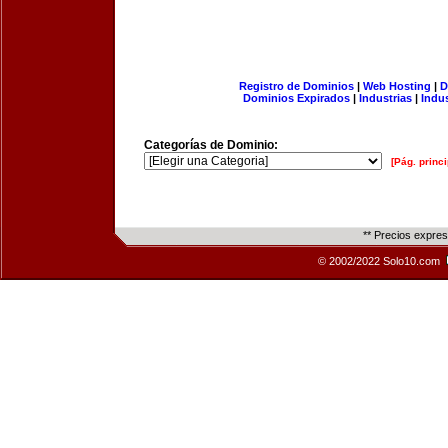
Registro de Dominios
|
Web Hosting
|
D
Dominios Expirados
|
Industrias
|
Indu
Categorías de Dominio:
[Pág. princi
** Precios expre
© 2002/2022 Solo10.com