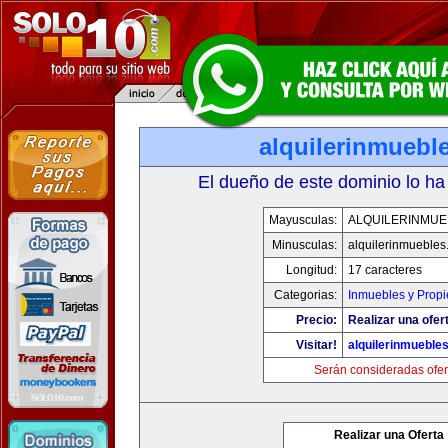
alquilerinmuebl
El dueño de este dominio lo ha
Mayusculas:
ALQUILERINMUE
Minusculas:
alquilerinmueble
Longitud:
17 caracteres
Categorias:
Inmuebles y Prop
Precio:
Realizar una ofer
Visitar!
alquilerinmueble
Serán consideradas ofer
Realizar una Oferta