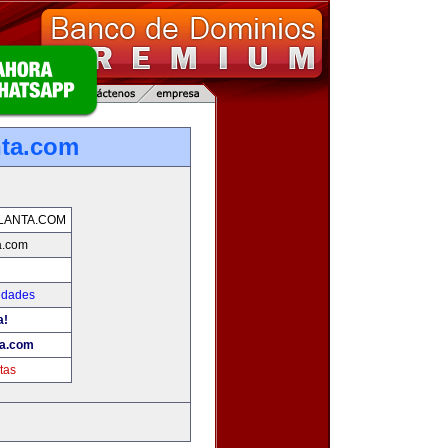
nta.com
LANTA.COM
a.com
edades
a!
ta.com
tas