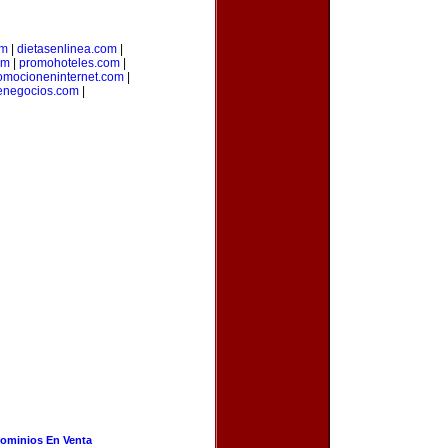
om
|
dietasenlinea.com
|
om
|
promohoteles.com
|
omocioneninternet.com
|
enegocios.com
|
ominios En Venta