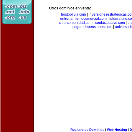
Otros dominios en venta:
hostbolivia.com
|
inversionesestrategicas.c
entrenamientocomercial.com
|
fotografiate.c
cibercomunidad.com
|
contactoclave.com
|
pr
segurodepensiones.com
|
universod
Registro de Dominios
|
Web Hosting
|
D