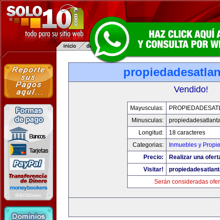
propiedadesatla
Vendido!
Mayusculas:
PROPIEDADESAT
Minusculas:
propiedadesatlant
Longitud:
18 caracteres
Categorias:
Inmuebles y Propi
Precio:
Realizar una ofert
Visitar!
propiedadesatlan
Serán consideradas ofer