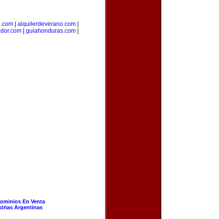
e.com
|
alquilerdeverano.com
|
ador.com
|
guiahonduras.com
|
ominios En Venta
strias Argentinas