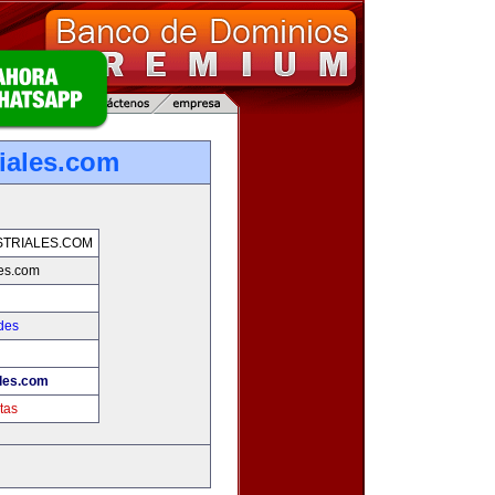
iales.com
TRIALES.COM
les.com
des
ales.com
tas