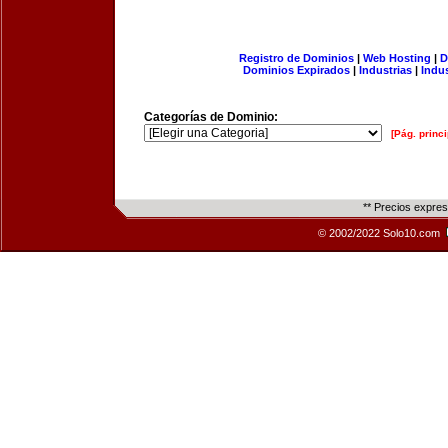
Registro de Dominios
|
Web Hosting
|
D
Dominios Expirados
|
Industrias
|
Indu
Categorías de Dominio:
[Pág. princi
** Precios expre
© 2002/2022 Solo10.com