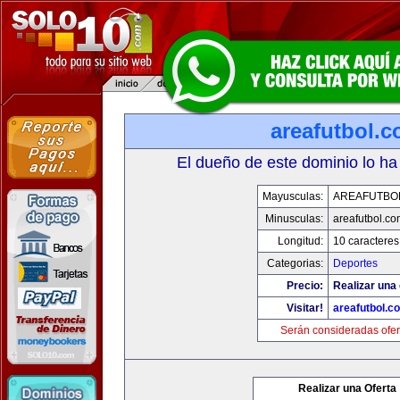
areafutbol.
El dueño de este dominio lo ha
Mayusculas:
AREAFUTBO
Minusculas:
areafutbol.co
Longitud:
10 caracteres
Categorias:
Deportes
Precio:
Realizar una 
Visitar!
areafutbol.c
Serán consideradas ofer
Realizar una Oferta