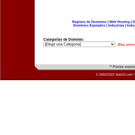
Registro de Dominios
|
Web Hosting
|
D
Dominios Expirados
|
Industrias
|
Indu
Categorías de Dominio:
[Pág. princi
** Precios expre
© 2002/2022 Solo10.com