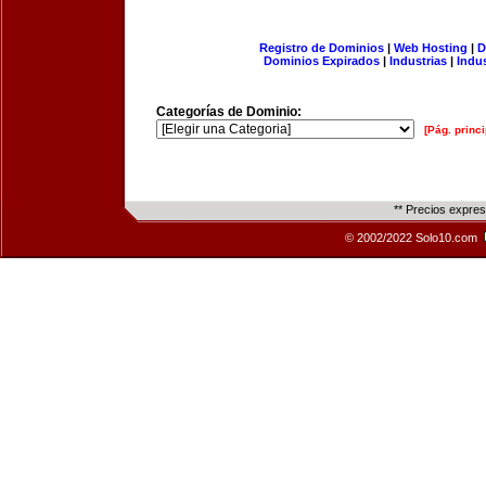
Registro de Dominios
|
Web Hosting
|
D
Dominios Expirados
|
Industrias
|
Indu
Categorías de Dominio:
[Pág. princi
** Precios expre
© 2002/2022 Solo10.com